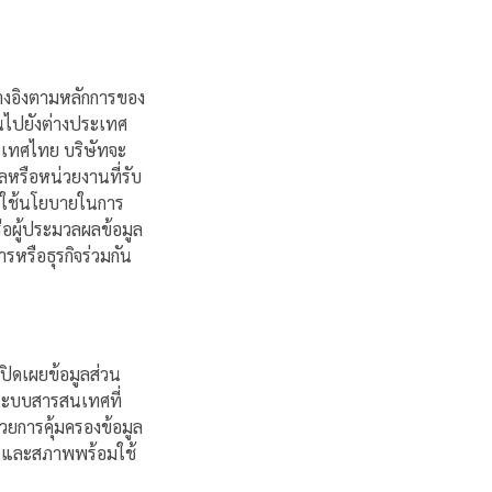
้างอิงตามหลักการของ
นไปยังต่างประเทศ
เทศไทย บริษัทจะ
คลหรือหน่วยงานที่รับ
ารใช้นโยบายในการ
รือผู้ประมวลผลข้อมูล
ารหรือธุรกิจร่วมกัน
ปิดเผยข้อมูลส่วน
งระบบสารสนเทศที่
วยการคุ้มครองข้อมูล
y) และสภาพพร้อมใช้