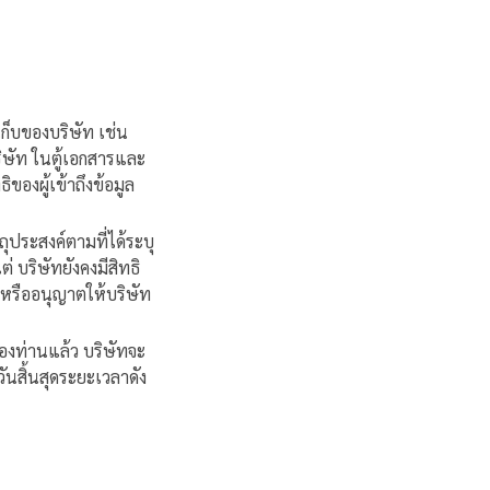
เก็บของบริษัท เช่น
ิษัท ในตู้เอกสารและ
ิของผู้เข้าถึงข้อมูล
ุประสงค์ตามที่ได้ระบุ
 บริษัทยังคงมีสิทธิ
หรืออนุญาตให้บริษัท
ของท่านแล้ว บริษัทจะ
นสิ้นสุดระยะเวลาดัง