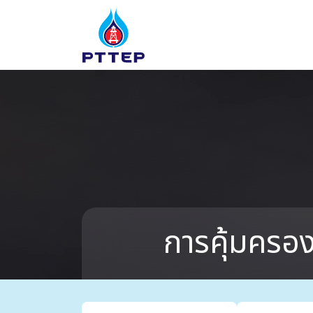
การคุ้มครอ