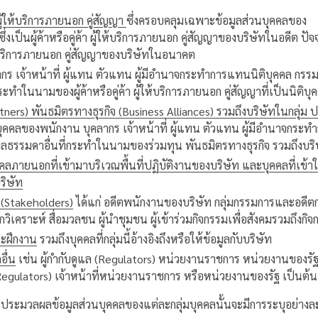
้า ผู้ให้บริการภายนอก คู่สัญญา
ซึ่งครอบคลุมเฉพาะข้อมูลส่วนบุคคลของ
่งเป็นผู้ค้าหรือคู่ค้า ผู้ให้บริการภายนอก คู่สัญญาของบริษัทในอดีต ปัจจ
้ให้บริการภายนอก คู่สัญญาของบริษัทในอนาคต
กร เจ้าหน้าที่ ผู้แทน ตัวแทน ผู้มีอำนาจกระทำการแทนนิติบุคคล กร
ระทำในนามของผู้ค้าหรือคู่ค้า ผู้ให้บริการภายนอก คู่สัญญาที่เป็นนิติบ
Partners) พันธมิตรทางธุรกิจ (Business Alliances) รวมถึงบริษัทในกลุ่ม
ุคคลของพนักงาน บุคลากร เจ้าหน้าที่ ผู้แทน ตัวแทน ผู้มีอำนาจกระท
ธรรมดาอื่นที่กระทำในนามของร่วมทุน พันธมิตรทางธุรกิจ รวมถึงบริ
บุคคลภายนอกที่เข้ามาบริเวณพื้นที่ปฏิบัติงานของบริษัท และบุคคลที่เข้าใ
ริษัท
ีย (Stakeholders)
ได้แก่ อดีตพนักงานของบริษัท กลุ่มกรรมการและอดีตก
นักวิเคราะห์ สื่อมวลชน ผู้นำชุมชน ผู้เข้าร่วมกิจกรรมเพื่อสังคมรวมถึงก
ละฝึกงาน
รวมถึงบุคคลที่กลุ่มนี้อ้างอิงถึงหรือให้ข้อมูลกับบริษัท
อื่น
เช่น ผู้กำกับดูแล (Regulators) หน่วยงานราชการ หน่วยงานของรัฐ 
(Regulators) เจ้าหน้าที่หน่วยงานราชการ หรือหน่วยงานของรัฐ เป็นต้น
ระมวลผลข้อมูลส่วนบุคคลของแต่ละกลุ่มบุคคลนั้นจะมีการระบุอย่างล