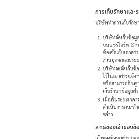
การเก็บรักษาและร
บริษัททำการเก็บรักษา
บริษัทจัดเก็บข้อม
บนแชร์ไดร์ฟ (Sha
ห้องจัดเก็บเอกสาร 
ส่วนบุคคลและระยะ
บริษัทจะจัดเก็บข้
ไว้ในเอกสารแจ้ง ฯ
หรือสามารถอ้างฐ
เก็บรักษาข้อมูลส่
เมื่อพ้นระยะเวลา
ดำเนินการลบ/ทำลา
กล่าว
สิทธิของเจ้าของข้
เจ้าของข้อมูลส่วนบุคค