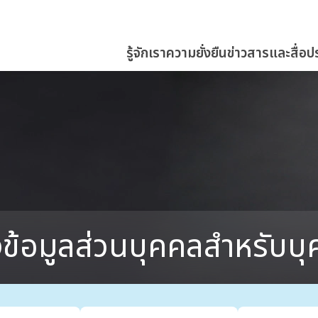
รู้จักเรา
ความยั่งยืน
ข่าวสารและสื่อป
งข้อมูลส่วนบุคคลสำหรับ