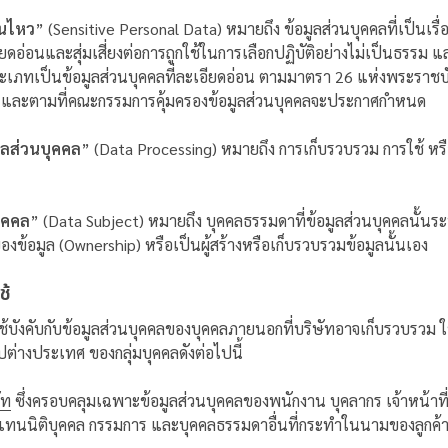
อนไหว
” (Sensitive Personal Data) หมายถึง ข้อมูลส่วนบุคคลที่เป็นเรื
ยดอ่อนและสุ่มเสี่ยงต่อการถูกใช้ในการเลือกปฏิบัติอย่างไม่เป็นธรรม แ
ะเภทเป็นข้อมูลส่วนบุคคลที่ละเอียดอ่อน ตามมาตรา 26 แห่งพระราชบัญ
2 และตามที่คณะกรรมการคุ้มครองข้อมูลส่วนบุคคลจะประกาศกำหนด
ลส่วนบุคคล
” (Data Processing) หมายถึง การเก็บรวบรวม การใช้ หร
บุคคล
” (Data Subject) หมายถึง บุคคลธรรมดาที่ข้อมูลส่วนบุคคลนั้นระบุ
องข้อมูล (Ownership) หรือเป็นผู้สร้างหรือเก็บรวบรวมข้อมูลนั้นเอง
ช้
ใช้บังคับกับข้อมูลส่วนบุคคลของบุคคลภายนอกที่บริษัทอาจเก็บรวบรวม ใ
ต่างประเทศ ของกลุ่มบุคคลดังต่อไปนี้
ัท
ซึ่งครอบคลุมเฉพาะข้อมูลส่วนบุคคลของพนักงาน บุคลากร เจ้าหน้าที่ 
นนิติบุคคล กรรมการ และบุคคลธรรมดาอื่นที่กระทำในนามของลูกค้าที