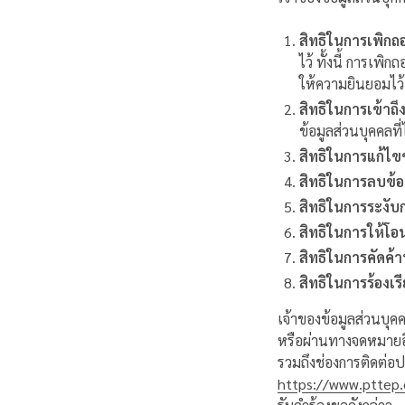
สิทธิในการเพิก
ไว้ ทั้งนี้ การเพ
ให้ความยินยอมไว้
สิทธิในการเข้าถ
ข้อมูลส่วนบุคคล
สิทธิในการแก้ไขข
สิทธิในการลบข้อ
สิทธิในการระงับ
สิทธิในการให้โอ
สิทธิในการคัดค้
สิทธิในการร้องเ
เจ้าของข้อมูลส่วนบุค
หรือผ่านทางจดหมายอ
รวมถึงช่องการติดต่อ
https://www.pttep