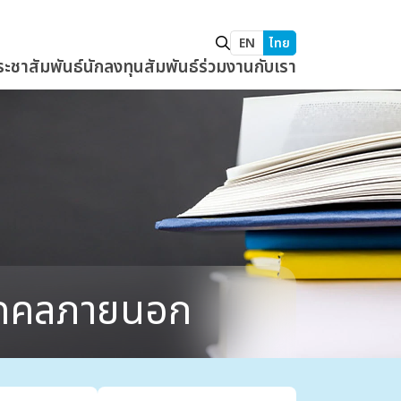
EN
ไทย
ระชาสัมพันธ์
นักลงทุนสัมพันธ์
ร่วมงานกับเรา
บุคคลภายนอก