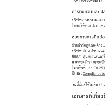
รับคำร้องขอดังกล่าว
การทบทวนและเปลี
บริษัทจะทบทวนเอกสารน
โดยบริษัทจะประกาศแ
ช่องทางการติดต่อ
ฝ่ายกำกับดูแลองค์กร
บริษัท ปตท.สำรวจแล
555/1 ศูนย์เอนเนอร์ยี
แขวงจตุจักร เขตจตุจ
โทรศัพท์ : 66 (0) 2
อีเมล :
Compliancet
วันที่มีผลใช้บังคับ :
เอกสารที่เกี่ยว