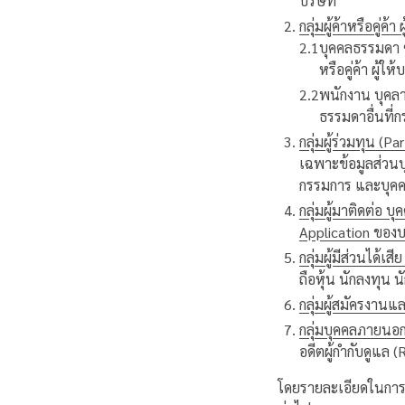
บริษัท
กลุ่มผู้ค้าหรือคู่ค
2.1
บุคคลธรรมดา ซึ
หรือคู่ค้า ผู
2.2
พนักงาน บุคลา
ธรรมดาอื่นที่ก
กลุ่มผู้ร่วมทุน (
เฉพาะข้อมูลส่วนบ
กรรมการ และบุคคล
กลุ่มผู้มาติดต่อ 
Application ของบ
กลุ่มผู้มีส่วนได้เส
ถือหุ้น นักลงทุน 
กลุ่มผู้สมัครงานแ
กลุ่มบุคคลภายนอก
อดีตผู้กำกับดูแล 
โดยรายละเอียดในการป