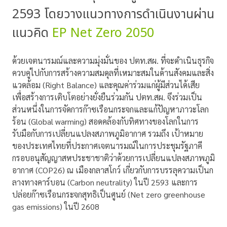
2593 โดยวางแนวทางการดำเนินงานผ่าน
แนวคิด
EP Net Zero 2050
ด้วยเจตนารมณ์และความมุ่งมั่นของ ปตท.สผ. ที่จะดำเนินธุรกิจ
ควบคู่ไปกับการสร้างความสมดุลที่เหมาะสมในด้านสังคมและสิ่ง
แวดล้อม (Right Balance) และคุณค่าร่วมแก่ผู้มีส่วนได้เสีย
เพื่อสร้างการเติบโตอย่างยั่งยืนร่วมกัน ปตท.สผ. จึงร่วมเป็น
ส่วนหนึ่งในการจัดการก๊าซเรือนกระจกและแก้ปัญหาภาวะโลก
ร้อน (Global warming) สอดคล้องกับทิศทางของโลกในการ
รับมือกับการเปลี่ยนแปลงสภาพภูมิอากาศ รวมถึง เป้าหมาย
ของประเทศไทยที่ประกาศเจตนารมณ์ในการประชุมรัฐภาคี
กรอบอนุสัญญาสหประชาชาติว่าด้วยการเปลี่ยนแปลงสภาพภูมิ
อากาศ (COP26) ณ
เมืองกลาสโกว์
เกี่ยวกับการบรรลุความเป็นก
ลางทางคาร์บอน (Carbon neutrality) ในปี 2593 และการ
ปล่อย
ก๊าซเรือนกระจก
สุทธิเป็นศูนย์ (Net zero greenhouse
gas emissions) ในปี 2608