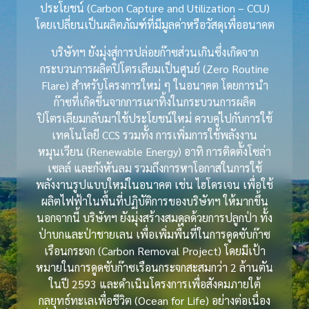
ประโยชน์ (Carbon Capture and Utilization – CCU)
โดยเปลี่ยนเป็นผลิตภัณฑ์ที่มีมูลค่าหรือวัสดุเพื่ออนาคต
บริษัทฯ ยังมุ่งสู่การปล่อยก๊าซส่วนเกินซึ่งเกิดจาก
กระบวนการผลิตปิโตรเลียมเป็นศูนย์ (Zero Routine
Flare) สำหรับโครงการใหม่ ๆ ในอนาคต โดยการนำ
ก๊าซที่เกิดขึ้นจากการเผาทิ้งในกระบวนการผลิต
ปิโตรเลียมกลับมาใช้ประโยชน์ใหม่ ควบคู่ไปกับการใช้
เทคโนโลยี CCS รวมทั้ง การเพิ่มการใช้พลังงาน
หมุนเวียน (Renewable Energy) อาทิ การติดตั้งโซล่า
เซลล์ และกังหันลม รวมถึงการหาโอกาสในการใช้
พลังงานรูปแบบใหม่ในอนาคต เช่น ไฮโดรเจน เพื่อใช้
ผลิตไฟฟ้าในพื้นที่ปฏิบัติการของ
บริษัทฯ
ให้มากขึ้น
นอกจากนี้ บริษัทฯ ยังมุ่งสร้างสมดุลด้วยการปลูกป่า ทั้ง
ป่าบกและป่าชายเลน เพื่อเพิ่มพื้นที่ในการดูดซับก๊าซ
เรือนกระจก (Carbon Removal Project) โดยมีเป้า
หมายในการดูดซับก๊าซเรือนกระจกสะสมกว่า 2 ล้านตัน
ในปี 2593 และดำเนินโครงการเพื่อสังคมภายใต้
กลยุทธ์ทะเลเพื่อชีวิต (Ocean for Life) อย่างต่อเนื่อง