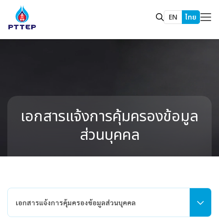
EN
ไทย
เอกสารแจ้งการคุ้มครองข้อมูล
ส่วนบุคคล
เอกสารแจ้งการคุ้มครองข้อมูลส่วนบุคคล