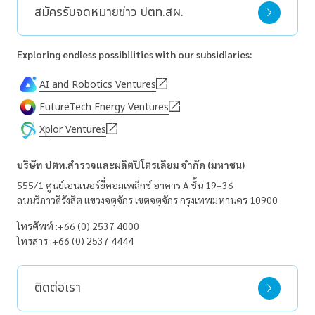
สมัครรับจดหมายข่าว ปตท.สผ.
Exploring endless possibilities with our subsidiaries:
AI and Robotics Ventures
FutureTech Energy Ventures
Xplor Ventures
บริษัท ปตท.สำรวจและผลิตปิโตรเลียม จำกัด (มหาชน)
555/1 ศูนย์เอนเนอร์ยี่คอมเพล็กซ์ อาคาร A ชั้น 19–36
ถนนวิภาวดีรังสิต
แขวงจตุจักร
เขตจตุจักร
กรุงเทพมหานคร 10900
โทรศัพท์ :
+66 (0) 2537 4000
โทรสาร :
+66 (0) 2537 4444
ติดต่อเรา