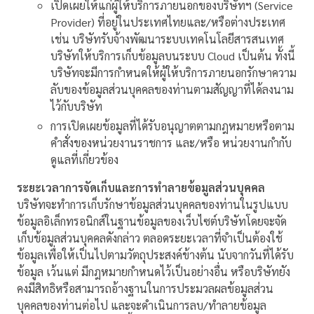
เปิดเผยให้แก่ผู้ให้บริการภายนอกของบริษัทฯ (Service
Provider) ที่อยู่ในประเทศไทยและ/หรือต่างประเทศ
เช่น บริษัทรับจ้างพัฒนาระบบเทคโนโลยีสารสนเทศ
บริษัทให้บริการเก็บข้อมูลบนระบบ Cloud เป็นต้น ทั้งนี้
บริษัทจะมีการกำหนดให้ผู้ให้บริการภายนอกรักษาความ
ลับของข้อมูลส่วนบุคคลของท่านตามสัญญาที่ได้ลงนาม
ไว้กับบริษัท
การเปิดเผยข้อมูลที่ได้รับอนุญาตตามกฎหมายหรือตาม
คำสั่งของหน่วยงานราชการ และ/หรือ หน่วยงานกำกับ
ดูแลที่เกี่ยวข้อง
ระยะเวลาการจัดเก็บและการทำลายข้อมูลส่วนบุคคล
บริษัทจะทำการเก็บรักษาข้อมูลส่วนบุคคลของท่านในรูปแบบ
ข้อมูลอิเล็กทรอนิกส์ในฐานข้อมูลของเว็บไซต์บริษัทโดยจะจัด
เก็บข้อมูลส่วนบุคคลดังกล่าว ตลอดระยะเวลาที่จำเป็นต้องใช้
ข้อมูลเพื่อให้เป็นไปตามวัตถุประสงค์ข้างต้น นับจากวันที่ได้รับ
ข้อมูล เว้นแต่ มีกฎหมายกำหนดไว้เป็นอย่างอื่น หรือบริษัทยัง
คงมีสิทธิหรือสามารถอ้างฐานในการประมวลผลข้อมูลส่วน
บุคคลของท่านต่อไป และจะดำเนินการลบ/ทำลายข้อมูล