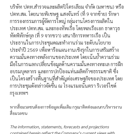
บริษัท ปตท.สำรวจและผลิตปิโตรเลียม จำกัด (มหาชน) หรือ
ปตท.สผ. โดยนายพิเชษฐ แสงจันทร์ (ที่ 9 จากซ้าย) รักษา
การรองกรรมการผู้จัดการใหญ่ กลุ่มงานโครงการผลิตใน
ประเทศ ปตท.สผ. และกองทัพเรือ โดยพลเรือเอก ธาดาวุธ
ทัดพิทักษ์กุล (ที่ 9 จากขวา) เสนาธิการทหารเรือ เป็น
ประธานในการประชุมคณะทำงานร่วม ระดับนโยบาย
ประจำปี 2569 เพื่อหารือแผนงานเชิงรุกในการเสริมสร้าง
ความมั่นคงทางพลังงานของประเทศ โดยเน้นย้ำความร่วม
มือในการแลกเปลี่ยนข้อมูลด้านความมั่นคงทางทะเล การฝึก
อบรมบุคลากร และการปกป้องแท่นผลิตก๊าซธรรมชาติ ซึ่ง
เป็นโครงสร้างพื้นฐานที่สำคัญต่อเศรษฐกิจของประเทศ โดย
การประชุมดังกล่าวจัดขึ้น ณ โรงแรมอนันตรา ริเวอร์ไซด์
กรุงเทพฯ
หากสื่อมวลชนต้องการข้อมูลเพิ่มเติม กรุณาติดต่อแผนกบริหารงาน
สื่อมวลชน
The information, statements, forecasts and projections
contained herein reflect the Company’s current views with