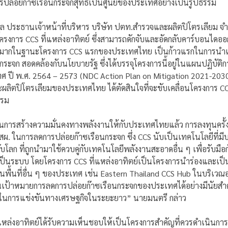
ปล่อยก๊าซเรือนกระจกสุทธิเป็นศูนย์ของประเทศอย่างเป็นรูปธรรม
กุล ประธานเจ้าหน้าที่บริหาร บริษัท ปตท.สำรวจและผลิตปิโตรเลียม จำ
ครงการ CCS ที่แหล่งอาทิตย์ ซึ่งสามารถดักจับและอัดกลับคาร์บอนไดออกไ
ัญมากในฐานะโครงการ CCS แรกของประเทศไทย เป็นก้าวแรกในการนำเทค
ระจก สอดคล้องกับนโยบายรัฐ ซึ่งได้บรรจุโครงการนี้อยู่ในแผนปฏิบัติ
 ปี พ.ศ. 2564 – 2573 (NDC Action Plan on Mitigation 2021-203
ลิตปิโตรเลียมของประเทศไทย ได้ตัดสินใจที่จะขับเคลื่อนโครงการ CCS
รรม
การสร้างความมั่นคงทางพลังงานให้กับประเทศไทยแล้ว การลงทุนครั้งนี
.สผ. ในการลดการปล่อยก๊าซเรือนกระจก ซึ่ง CCS นับเป็นเทคโนโลยีที่ม
ลก ที่ถูกนำมาใช้ควบคู่กับเทคโนโลยีพลังงานสะอาดอื่น ๆ เพื่อรับมื
เป็นระบบ โดยโครงการ CCS ที่แหล่งอาทิตย์เป็นโครงการนำร่องและเ
พื้นที่อื่น ๆ ของประเทศ เช่น Eastern Thailand CCS Hub ในบริเวณอ
นเป้าหมายการลดการปล่อยก๊าซเรือนกระจกของประเทศได้อย่างมีนัยสำคั
ในการแข่งขันทางเศรษฐกิจในระยะยาว” นายมนตรี กล่าว
ที่แหล่งอาทิตย์ได้รับความเห็นชอบให้เป็นโครงการสำคัญที่ควรดำเนินก