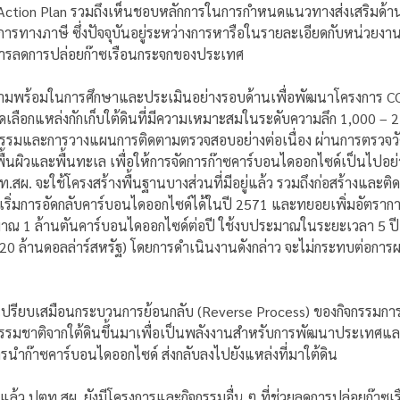
ction Plan รวมถึงเห็นชอบหลักการในการกำหนดแนวทางส่งเสริมด้า
รทางภาษี ซึ่งปัจจุบันอยู่ระหว่างการหารือในรายละเอียดกับหน่วยงานที่เ
ยการลดการปล่อยก๊าซเรือนกระจกของประเทศ
ามพร้อมในการศึกษาและประเมินอย่างรอบด้านเพื่อพัฒนาโครงการ CCS ท
คัดเลือกแหล่งกักเก็บใต้ดินที่มีความเหมาะสมในระดับความลึก 1,000 –
รมและการวางแผนการติดตามตรวจสอบอย่างต่อเนื่อง ผ่านการตรวจวัด
ผิวและพื้นทะเล เพื่อให้การจัดการก๊าซคาร์บอนไดออกไซด์เป็นไปอย
ผ. จะใช้โครงสร้างพื้นฐานบางส่วนที่มีอยู่แล้ว รวมถึงก่อสร้างและติดตั
เริ่มการอัดกลับคาร์บอนไดออกไซด์ได้ในปี 2571 และทยอยเพิ่มอัตรากา
ะมาณ 1 ล้านตันคาร์บอนไดออกไซด์ต่อปี ใช้งบประมาณในระยะเวลา 5 
320 ล้านดอลล่าร์สหรัฐ) โดยการดำเนินงานดังกล่าว จะไม่กระทบต่อการ
CS เปรียบเสมือนกระบวนการย้อนกลับ (Reverse Process) ของกิจกรรมก
ซธรรมชาติจากใต้ดินขึ้นมาเพื่อเป็นพลังงานสำหรับการพัฒนาประเทศแล
รนำก๊าซคาร์บอนไดออกไซด์ ส่งกลับลงไปยังแหล่งที่มาใต้ดิน
ล้ว ปตท.สผ. ยังมีโครงการและกิจกรรมอื่น ๆ ที่ช่วยลดการปล่อยก๊าซเ