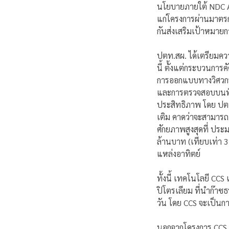
นโยบายภายใต้ NDC A
แก่โครงการผ่านมาตรกา
กันส่งเสริมเป้าหมา
ปตท.สผ. ได้เตรียมคว
นี้ ตั้งแต่กระบวนการ
การออกแบบทางวิศวกร
และการตรวจสอบบนพื้น
ประสิทธิภาพ โดย ปตท.ส
เติม คาดว่าจะสามารถ
ศักยภาพสูงสุดที่ ปร
ล้านบาท (เทียบเท่า 
แหล่งอาทิตย์
ทั้งนี้ เทคโนโลยี C
ปิโตรเลียม ที่นำก๊า
วัน โดย CCS จะเป็นกา
นอกจากโครงการ CCS แ